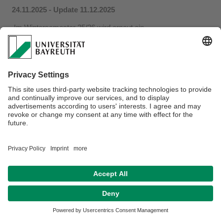
24.11.2025 - Update 11.12.2025
Im Wintersemester 25/26 wird erneut ein
computergestütztes Planspiel angeboten, das sowohl von
BWL- (C-3) als auch von SpÖko-Studierenden (B-3-7) im
Bachelor belegt werden kann. Der Zeitraum für die
Anmeldung wurde bis zum 19.12.2025 verlängert. Weitere
Informationen entnehmen Sie dem Aushang:
2025-12-11 Aushang Planspiel Verlängerung der
Anmeldefrist (PDF, 77KB)
Datenschutz / Disclaimer
Impressum
Hausordnung
Sitemap
Kontakt
Barrierefreiheitserklärung